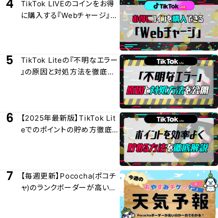
4
TikTok LIVEのコインをお得
に購入する『Webチャージ』に
ついて徹底解説
5
TikTok Liteの『不明なエラー
』の原因と対処方法を徹底解
説
6
【2025年最新版】TikTok Lit
eでのポイントの貯め方徹底
解説
7
【毎週更新】Pococha(ポコチ
ャ)のランクボーダーが高い日
/おやチケおすすめ日を紹介！