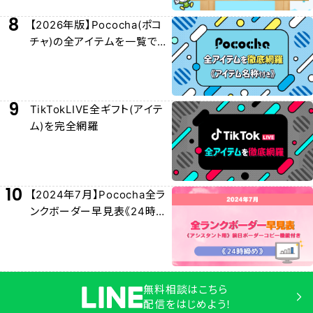
8
【2026年版】Pococha(ポコ
チャ)の全アイテムを一覧でわ
かりやすく紹介！
9
TikTokLIVE全ギフト(アイテ
ム)を完全網羅
10
【2024年7月】Pococha全ラ
ンクボーダー早見表《24時締
め》
無料相談はこちら
配信をはじめよう！