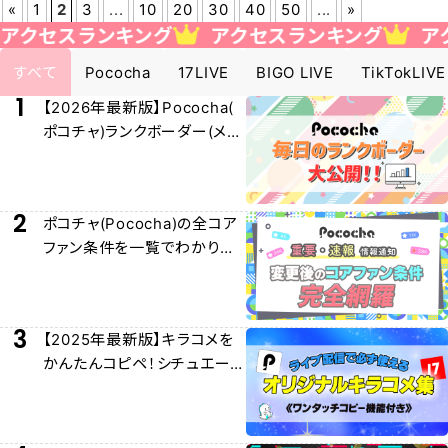
«
1
2
3
...
10
20
30
40
50
...
»
セスランキング
アクセスランキング
アクセス
すべて
Pococha
17LIVE
BIGO LIVE
TikTokLIVE
1
【2026年最新版】Pococha(
ポコチャ)ランクボーダー(メー
ター)早見表大公開！
2
ポコチャ(Pococha)の全コア
ファン条件を一覧でわかりや
すく解説！
3
【2025年最新版】キラコメを
かんたんコピペ！シチュエー
ション別キラコメ集！