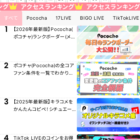
アクセスランキング
アクセスランキング
すべて
Pococha
17LIVE
BIGO LIVE
TikTokLIVE
1
【2026年最新版】Pococha(
ポコチャ)ランクボーダー(メー
ター)早見表大公開！
2
ポコチャ(Pococha)の全コア
ファン条件を一覧でわかりや
すく解説！
3
【2025年最新版】キラコメを
かんたんコピペ！シチュエー
ション別キラコメ集！
4
TikTok LIVEのコインをお得