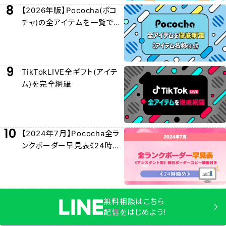
8
【2026年版】Pococha(ポコ
チャ)の全アイテムを一覧でわ
かりやすく紹介！
9
TikTokLIVE全ギフト(アイテ
ム)を完全網羅
10
【2024年7月】Pococha全ラ
ンクボーダー早見表《24時締
め》
無料相談はこちら
配信をはじめよう！