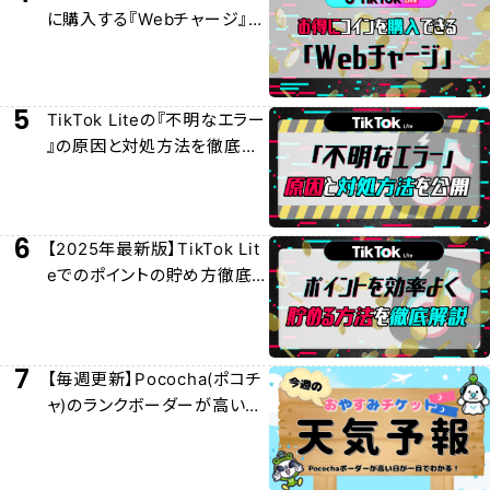
に購入する『Webチャージ』に
ついて徹底解説
5
TikTok Liteの『不明なエラー
』の原因と対処方法を徹底解
説
6
【2025年最新版】TikTok Lit
eでのポイントの貯め方徹底
解説
7
【毎週更新】Pococha(ポコチ
ャ)のランクボーダーが高い日
/おやチケおすすめ日を紹介！