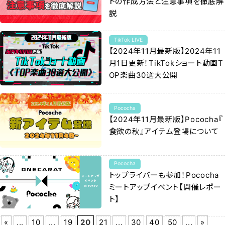
トの作成方法と注意事項を徹底解
説
TikTok LIVE
【2024年11月最新版】2024年11
月1日更新！TikTokショート動画T
OP楽曲30選大公開
Pococha
【2024年11月最新版】Pococha『
食欲の秋』アイテム登場について
Pococha
トップライバーも参加！Pococha
ミートアップイベント【開催レポー
ト】
«
...
10
...
19
20
21
...
30
40
50
...
»