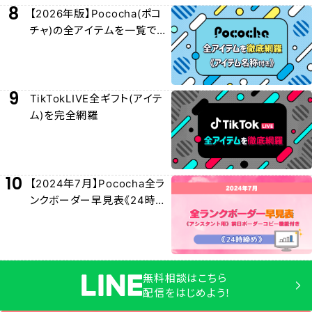
8
【2026年版】Pococha(ポコ
チャ)の全アイテムを一覧でわ
かりやすく紹介！
9
TikTokLIVE全ギフト(アイテ
ム)を完全網羅
10
【2024年7月】Pococha全ラ
ンクボーダー早見表《24時締
め》
無料相談はこちら
配信をはじめよう！