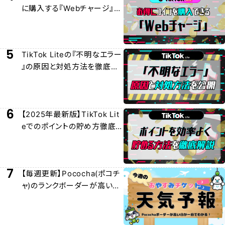
に購入する『Webチャージ』に
ついて徹底解説
5
TikTok Liteの『不明なエラー
』の原因と対処方法を徹底解
説
6
【2025年最新版】TikTok Lit
eでのポイントの貯め方徹底
解説
7
【毎週更新】Pococha(ポコチ
ャ)のランクボーダーが高い日
/おやチケおすすめ日を紹介！