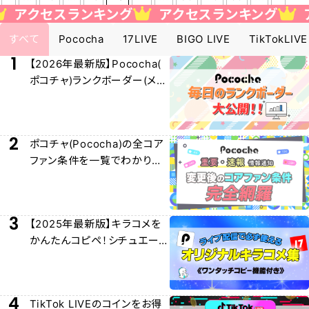
クセスランキング
アクセスランキング
アク
すべて
Pococha
17LIVE
BIGO LIVE
TikTokLIVE
1
【2026年最新版】Pococha(
ポコチャ)ランクボーダー(メー
ター)早見表大公開！
2
ポコチャ(Pococha)の全コア
ファン条件を一覧でわかりや
すく解説！
3
【2025年最新版】キラコメを
かんたんコピペ！シチュエー
ション別キラコメ集！
4
TikTok LIVEのコインをお得