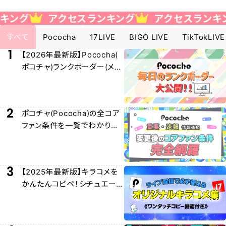
クセスランキング
アクセスランキング
アク
すべて
Pococha
17LIVE
BIGO LIVE
TikTokLIVE
1
【2026年最新版】Pococha(
ポコチャ)ランクボーダー(メー
ター)早見表大公開！
2
ポコチャ(Pococha)の全コア
ファン条件を一覧でわかりや
すく解説！
3
【2025年最新版】キラコメを
かんたんコピペ！シチュエー
ション別キラコメ集！