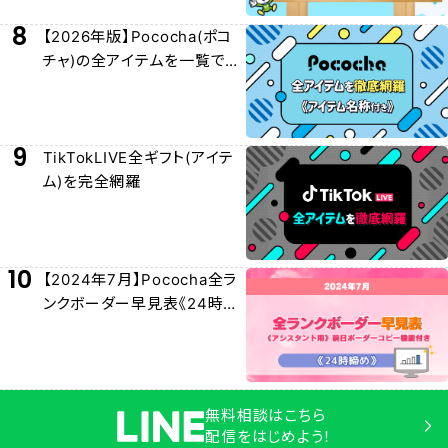
8
【2026年版】Pococha(ポコ
チャ)の全アイテムを一覧でわ
かりやすく紹介！
9
TikTokLIVE全ギフト(アイテ
ム)を完全網羅
10
【2024年7月】Pococha全ラ
ンクボーダー早見表《24時締
め》
無料相談はこちら
配信をはじめよう！