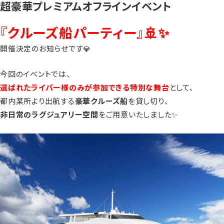
超豪華プレミアムオフラインイベント
『クルーズ船パーティー』🚢✨
開催決定のお知らせです💎
今回のイベントでは、
選ばれたライバー様のみが参加できる特別な舞台
として、
都内某所より出航する
豪華クルーズ船
を貸し切り、
非日常のラグジュアリー空間
をご用意いたしました✨