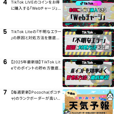
4
TikTok LIVEのコインをお得
に購入する『Webチャージ』に
ついて徹底解説
5
TikTok Liteの『不明なエラー
』の原因と対処方法を徹底解
説
6
【2025年最新版】TikTok Lit
eでのポイントの貯め方徹底
解説
7
【毎週更新】Pococha(ポコチ
ャ)のランクボーダーが高い日
/おやチケおすすめ日を紹介！