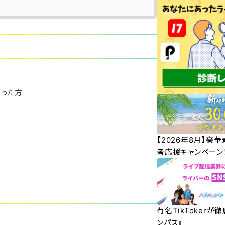
切った方
【2026年8月】豪
者応援キャンペーン
有名TikTokerが
ンパス』