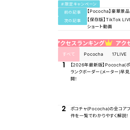
限定キャンペーン
【Pococha】豪華
前の記事
【保存版】TikTok
次の記事
ショート動画
ランキング
アクセスランキング
アクセスラン
すべて
Pococha
17LIVE
1
【2026年最新版】Pococha(
ランクボーダー(メーター)早
開！
2
ポコチャ(Pococha)の全コア
件を一覧でわかりやすく解説！