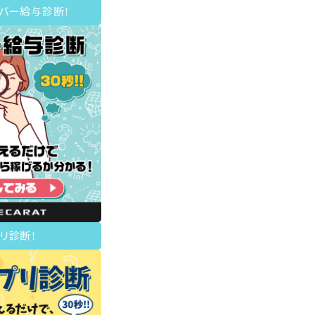
イバー給与診断！
リ診断！