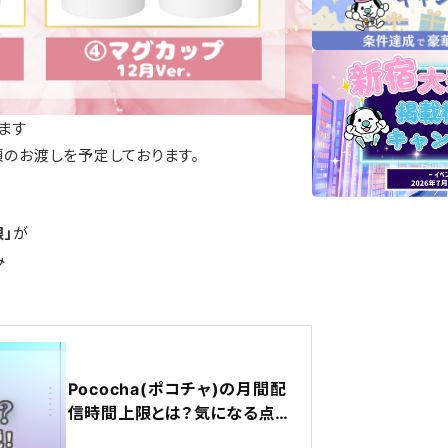
ます
頃のお渡しを予定しております。
」
が
み
Pococha(ポコチャ)の月間配
信時間上限とは？気になる点を
徹底解説！