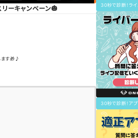
30秒で診断！ラ
ンスリーキャンペーン🎃
ます🎁♪
✨
30秒で診断！アプ