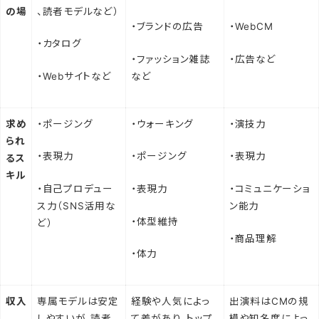
の場
、読者モデルなど）
・ブランドの広告
・WebCM
・カタログ
・ファッション雑誌
・広告など
・Webサイトなど
など
求め
・ポージング
・ウォーキング
・演技力
られ
・表現力
・ポージング
・表現力
るス
キル
・自己プロデュー
・表現力
・コミュニケーショ
ス力（SNS活用な
ン能力
・体型維持
ど）
・商品理解
・体力
収入
専属モデルは安定
経験や人気によっ
出演料はCMの規
しやすいが、読者
て差があり、トップ
模や知名度によっ