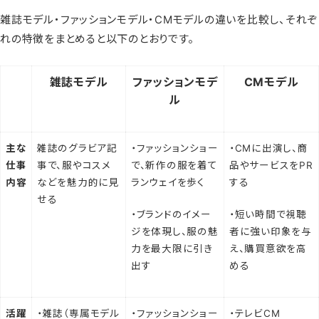
雑誌モデル・ファッションモデル・CMモデルの違いを比較し、それぞ
れの特徴をまとめると以下のとおりです。
雑誌モデル
ファッションモデ
CMモデル
ル
主な
雑誌のグラビア記
・ファッションショー
・CMに出演し、商
仕事
事で、服やコスメ
で、新作の服を着て
品やサービスをPR
内容
などを魅力的に見
ランウェイを歩く
する
せる
・ブランドのイメー
・短い時間で視聴
ジを体現し、服の魅
者に強い印象を与
力を最大限に引き
え、購買意欲を高
出す
める
活躍
・雑誌（専属モデル
・ファッションショー
・テレビCM