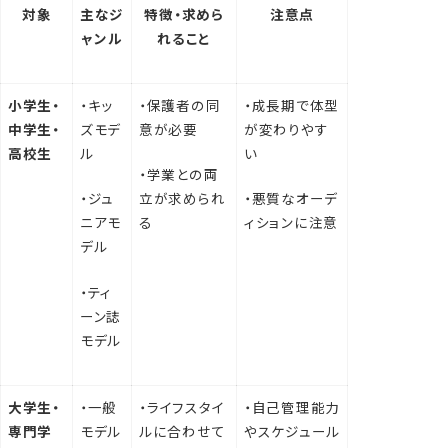
対象
主なジ
特徴・求めら
注意点
ャンル
れること
小学生・
・キッ
・保護者の同
・成長期で体型
中学生・
ズモデ
意が必要
が変わりやす
高校生
ル
い
・学業との両
・ジュ
立が求められ
・悪質なオーデ
ニアモ
る
ィションに注意
デル
・ティ
ーン誌
モデル
大学生・
・一般
・ライフスタイ
・自己管理能力
専門学
モデル
ルに合わせて
やスケジュール