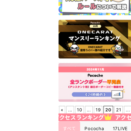
«
...
10
...
19
20
21
...
ランキング
アクセスランキング
アクセスラ
すべて
Pococha
17LIVE