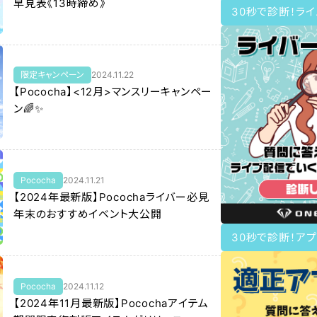
早見表《13時締め》
30秒で診断！ラ
限定キャンペーン
2024.11.22
【Pococha】<12月>マンスリーキャンペー
ン🌈✨
Pococha
2024.11.21
【2024年最新版】Pocochaライバー必見
年末のおすすめイベント大公開
30秒で診断！アプ
Pococha
2024.11.12
【2024年11月最新版】Pocochaアイテム