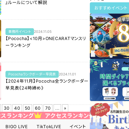
』ルールについて解説
おすすめイベント
事務所イベント
2024.11.05
【Pococha】<10月>ONECARATマンスリ
ーランキング
Pocochaランクボーダー早見表
2024.11.01
【2024年11月】Pococha全ランクボーダー
早見表《24時締め》
30
40
50
60
70
...
»
ンキング
アクセスランキング
アクセスランキ
BIGO LIVE
TikTokLIVE
イベント
インタビュー