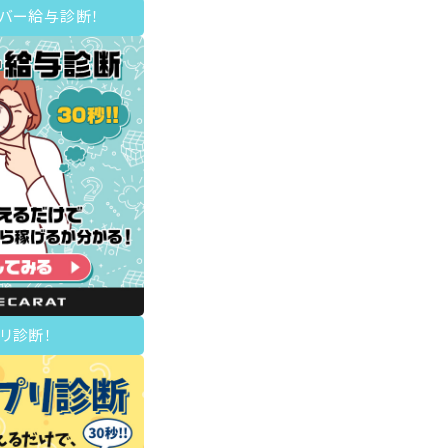
イバー給与診断！
リ診断！