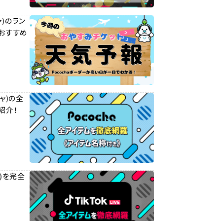
ャ)のラン
おすすめ
チャ)の全
紹介！
ム)を完全