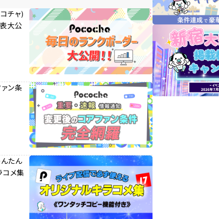
ポコチャ)
見表大公
ファン条
かんたん
ラコメ集