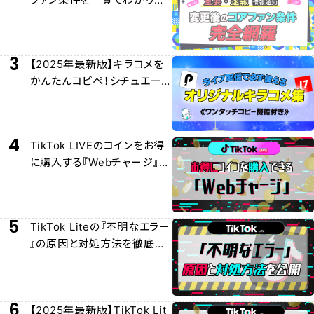
すく解説！
3
【2025年最新版】キラコメを
かんたんコピペ！シチュエー
ション別キラコメ集！
4
TikTok LIVEのコインをお得
に購入する『Webチャージ』に
ついて徹底解説
5
TikTok Liteの『不明なエラー
』の原因と対処方法を徹底解
説
6
【2025年最新版】TikTok Lit