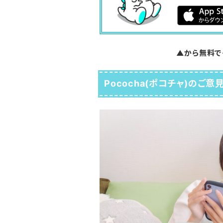
▲から無料で
Pococha(ポコチャ)のご