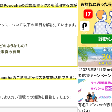
はPocochaのご意見ボックスを活用するのが
ボックスについて以下の項目を解説していきます。
はどのようなもの？
た事例の有無
【2026年8月】豪
者応援キャンペーン
ocochaのご意見ボックスを有効活用できるは
、より良い環境での活動を目指しましょう！
有名TikTokerが
ンパス』