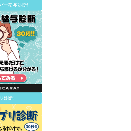
イバー給与診断！
リ診断！