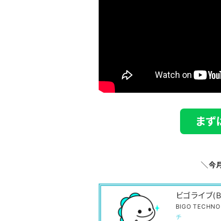
まず
＼今
ビゴライブ(B
BIGO TECHNOL
チ