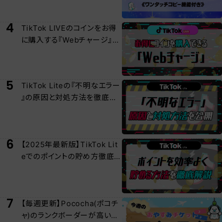
4
TikTok LIVEのコインをお得
に購入する『Webチャージ』に
ついて徹底解説
5
TikTok Liteの『不明なエラー
』の原因と対処方法を徹底解
説
6
【2025年最新版】TikTok Lit
eでのポイントの貯め方徹底
解説
7
【毎週更新】Pococha(ポコチ
ャ)のランクボーダーが高い日