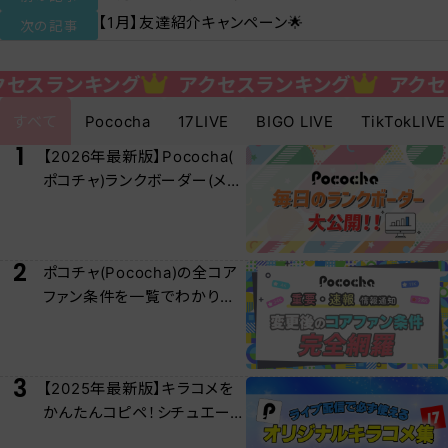
【1月】友達紹介キャンペーン🌟
次の記事
キング
アクセスランキング
アクセスランキ
すべて
Pococha
17LIVE
BIGO LIVE
TikTokLIVE
1
【2026年最新版】Pococha(
ポコチャ)ランクボーダー(メー
ター)早見表大公開！
2
ポコチャ(Pococha)の全コア
ファン条件を一覧でわかりや
すく解説！
3
【2025年最新版】キラコメを
かんたんコピペ！シチュエー
ション別キラコメ集！