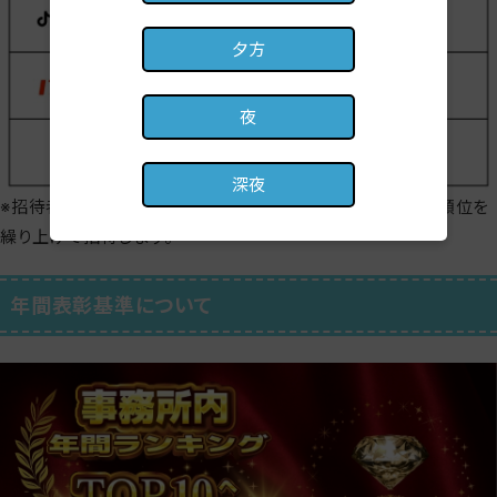
夕方
夜
深夜
※招待者から辞退が出た場合、ALLSTARSの参加招待枠は順位を
繰り上げて招待します。
年間表彰基準について