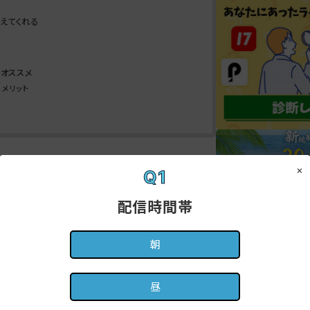
えてくれる
Tがオススメ
るメリット
能「クリエイターリーグ」リリースについて
×
Q1
の表彰式が行われました！／
【2026年8月】豪
配信時間帯
者応援キャンペーン
朝
昼
有名TikTokerが
ンパス』