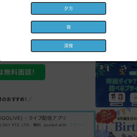
夕方
おすすめイベント
夜
深夜
は無料面談！
月のおすすめ！／
IGOLIVE) ‐ ライブ配信アプリ
OGY PTE. LTD.
無料
posted with
アプリー