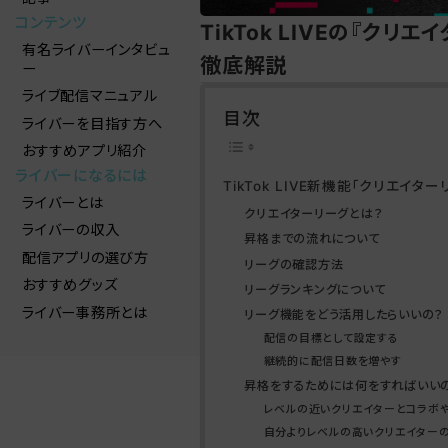
コンテンツ
TikTok LIVEの『ク
有名ライバーインタビュ
徹底解説
ー
ライブ配信マニュアル
目次
ライバーを目指す方へ
おすすめアプリ紹介
ライバーになるには
TikTok LIVE新機能「クリエイ
ライバーとは
クリエイターリーグとは？
ライバーの収入
昇格までの流れについて
配信アプリの選び方
リーグの確認方法
おすすめグッズ
リーグランキングについて
ライバー事務所とは
リーグ機能をどう活用したらいいの？
配信の目標として設定する
継続的に配信日数を増やす
昇格をするためには何をすればいい
レベルの近いクリエイターとコラボ
自分よりレベルの高いクリエイターの