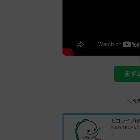
まず
＼今
ビゴライブ(B
BIGO TECHNOL
チ