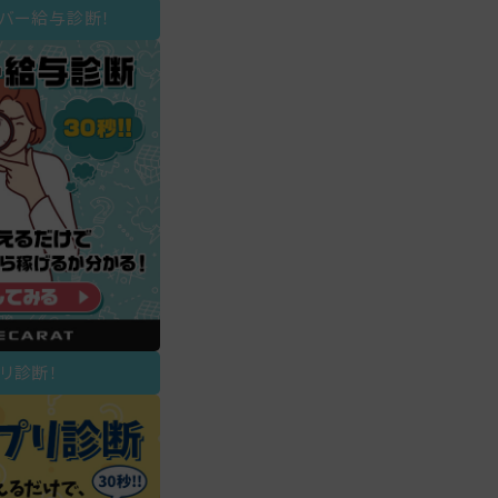
イバー給与診断！
リ診断！