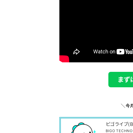
まず
＼今
ビゴライブ(B
BIGO TECHNOL