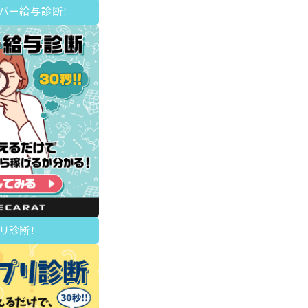
イバー給与診断！
リ診断！