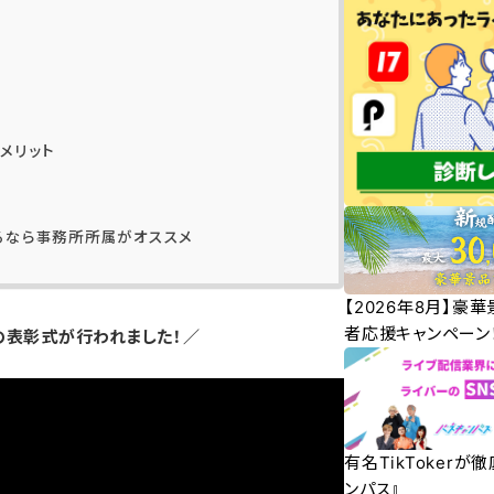
とメリット
得るなら事務所所属がオススメ
【2026年8月】豪
者応援キャンペーン
の表彰式が行われました！／
有名TikTokerが
ンパス』