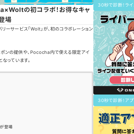
30秒で診断！ラ
cha×Woltの初コラボ！お得なキャ
登場
リバリーサービス「Wolt」が、初のコラボレーション
ポンの提供や、Pococha内で使える限定アイ
となっています。
30秒で診断！アプ
ムが登場