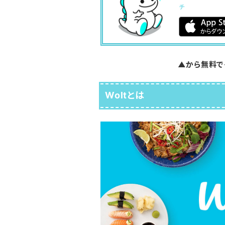
チ
▲から無料で
Woltとは