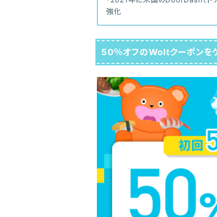
強化
50％オフのWoltクーポンを