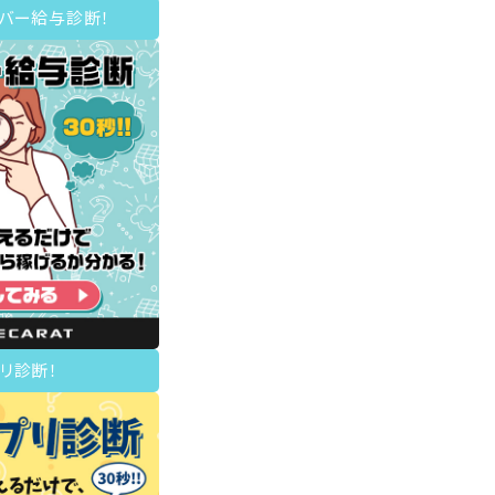
イバー給与診断！
リ診断！