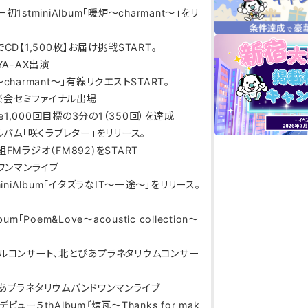
ー初1stminiAlbum「暖炉～charmant～」をリ
月でCD【1,500枚】お届け挑戦START。
UYA-AX出演
炉～charmant～」有線リクエストSTART。
音楽会セミファイナル出場
tLive1,000回目標の3分の1（350回）を達成
rdアルバム「咲くラブレター」をリリース。
番組FMラジオ（FM892)をSTART
0曲ワンマンライブ
ndminiAlbum「イタズラなIT〜一途〜」をリリース。
lbum「Poem&Love～acoustic collection～
初ホールコンサート、北とぴあプラネタリウムコンサー
北とぴあプラネタリウムバンドワンマンライブ
国デビュー５thAlbum『煉瓦～Thanks for mak