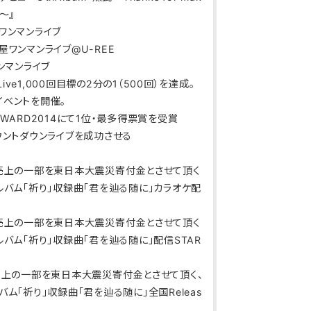
e～』
大阪ワンマンライブ
名古屋ワンマンライブ@U-REE
曲ワンマンライブ
eetLive1,000回目標の2分の1（500回）を達成。
イベントを開催。
ICAWARD2014にて1位・最多得票賞を受賞
初カウントダウンライブを成功させる
CDの売上の一部を東日本大震災寄付金とさせて頂く
ルバム「祈り」収録曲「君を辿る随に」カラオケ配
CDの売上の一部を東日本大震災寄付金とさせて頂く
ルバム「祈り」収録曲「君を辿る随に」配信STAR
CDの売上の一部を東日本大震災寄付金とさせて頂く、
ム「祈り」収録曲「君を辿る随に」全国Releas