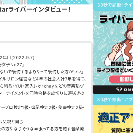
30秒で診断！ラ
Starライバーインタビュー！
目(2022.9.7)
器女子No27』
ないで後悔するよりやって後悔した方がいい』
ネイルサロン経営など4年の社会人計7年を得て、
ら絢香・YUI・家入レオ・chayなどの音楽塾ヴ
ンターテイメントを同時合格を皮切りに遅咲きの
30秒で診断！アプ
ワープロ検定1級・簿記検定2級・秘書検定2級・
は父親と同じ
患の方やなりそうな頑張ってる方を癒す音楽療