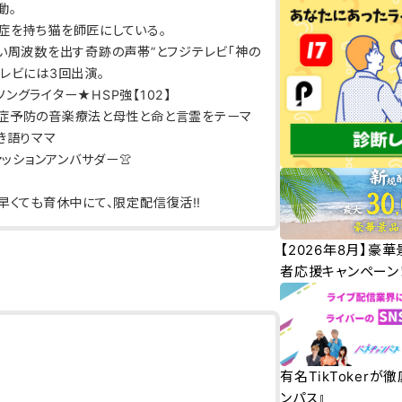
動。
症を持ち猫を師匠にしている。
い周波数を出す奇跡の声帯”とフジテレビ「神の
レビには3回出演。
ングライター★HSP強【102】
症予防の音楽療法と母性と命と言霊をテーマ
き語りママ
のファッションアンバサダー👚
早くても育休中にて、限定配信復活‼︎
【2026年8月】豪
！
者応援キャンペーン
有名TikTokerが
ンパス』