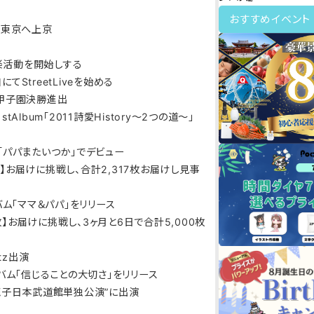
おすすめイベント
から東京へ上京
音楽活動を開始しする
にてStreetLiveを始める
ート甲子園決勝進出
1stAlbum「2011詩愛History～2つの道～」
ngle「パパまたいつか」でデビュー
0枚】お届けに挑戦し、合計2,317枚お届けし見事
アルバム「ママ＆パパ」をリリース
0枚】お届けに挑戦し、3ヶ月と6日で合計5,000枚
itz出演
dアルバム「信じることの大切さ」をリリース
崎奈穂子日本武道館単独公演”に出演