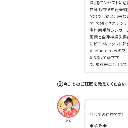
法』をコンセプトに活
自身も自律神経失調
”CDでは録音出来な
間」で紹介されフジテ
歯科助手兼シンガーソ
鬱病と自律神経失調
にピアノ&ウクレレ弾
♛lefua.closet
♛3歳と0歳ママ
で、現在来年4月まで
②今までのご経歴を教えてください
今までの経歴です！
詩愛
◆歩み◆