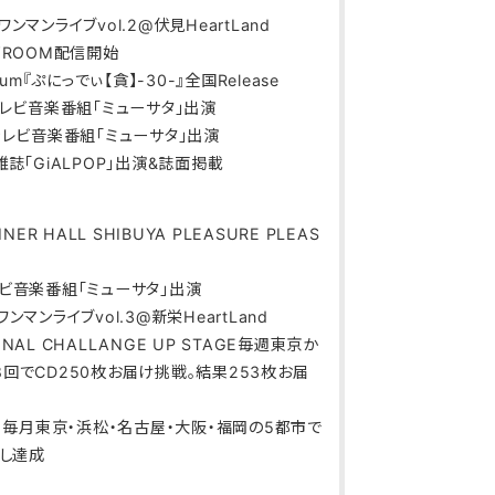
屋ワンマンライブvol.2@伏見HeartLand
HOWROOM配信開始
Album『ぷにっでぃ【貪】-30-』全国Release
フジテレビ音楽番組「ミューサタ」出演
フジテレビ音楽番組「ミューサタ」出演
音楽雑誌「GiALPOP」出演&誌面掲載
AINER HALL SHIBUYA PLEASURE PLEAS
ジテレビ音楽番組「ミューサタ」出演
屋ワンマンライブvol.3@新栄HeartLand
SUNAL CHALLANGE UP STAGE毎週東京か
回でCD250枚お届け挑戦。結果253枚お届
.12】毎月東京・浜松・名古屋・大阪・福岡の5都市で
にし達成