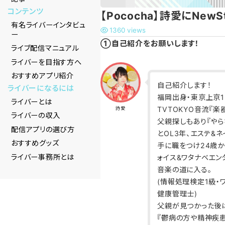
コンテンツ
【Pococha】詩愛にNew
有名ライバーインタビュ
1360 views
ー
①自己紹介をお願いします！
ライブ配信マニュアル
ライバーを目指す方へ
おすすめアプリ紹介
自己紹介します！
ライバーになるには
福岡出身・東京上京12年
ライバーとは
TVTOKYO音流『楽
詩愛
ライバーの収入
父親探しもあり『やら
配信アプリの選び方
とOL3年、エステ&
おすすめグッズ
手に職をつけ24歳か
ライバー事務所とは
ォイス&ワタナベエ
音楽の道に入る。
(情報処理検定1級・
健康管理士)
父親が見つかった後
『鬱病の方や精神疾