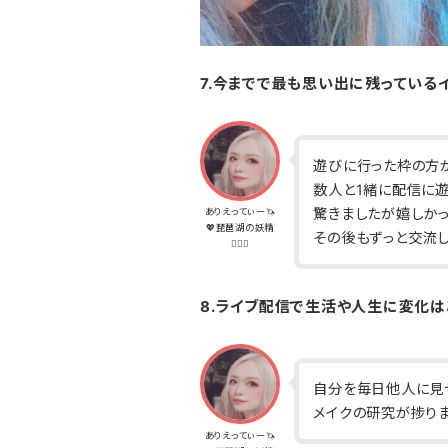
7.今までで最も思い出に残っている
遊びに行った枠の方
数人と1緒に配信に遊
驚きましたが嬉しかっ
ありえってぃー🦄
💖琵琶湖の妖精
その後もずっと交流し
🧝🏽‍♀️
8.ライブ配信で生活や人生に変化は
自分を毎日他人に見
メイクの研究が捗りま
ありえってぃー🦄