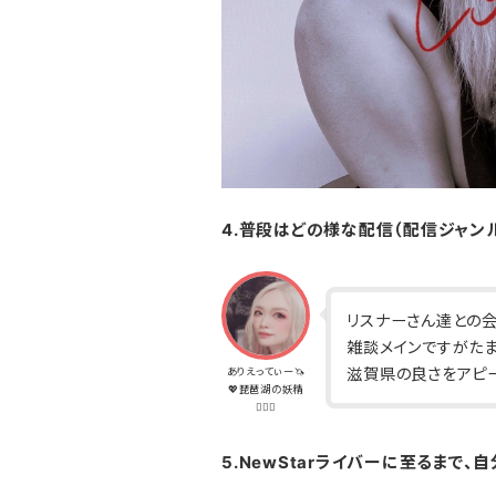
4.普段はどの様な配信（配信ジャン
リスナーさん達との会
雑談メインですがたま
滋賀県の良さをアピー
ありえってぃー🦄
💖琵琶湖の妖精
🧝🏽‍♀️
5.NewStarライバーに至るまで