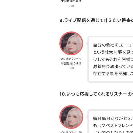
💖琵琶湖の妖精
🧝🏽‍♀️
9.ライブ配信を通じて叶えたい将来
自分の会社をユニコ
という壮大な夢を見て
少しでもそれを皆様に
ありえってぃー🦄
💖琵琶湖の妖精
滋賀県で頑張ってい
🧝🏽‍♀️
存在する事を認知して
10.いつも応援してくれるリスナー
毎日毎日ありがとうご
もはやベストフレンド
平和でのんびりした
ありえってぃー🦄