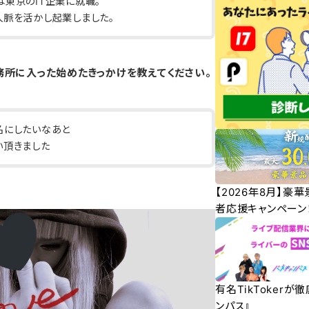
東京のIT企業に就職。
人脈を活かし起業しました。
務所に入った始めたきっかけを教えてください。
名にしたいなあと
い頂きました
【2026年8月】豪
者応援キャンペーン
有名TikTokerが
ンパス』