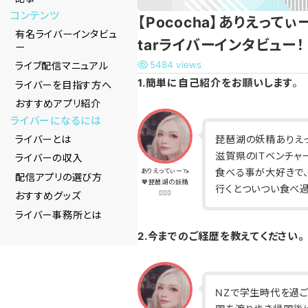
コンテンツ
【Pococha】ありえってぃー
有名ライバーインタビュ
tarライバーインタビュー！
ー
5484 views
ライブ配信マニュアル
1.簡単に自己紹介をお願いします
。
ライバーを目指す方へ
おすすめアプリ紹介
ライバーになるには
ライバーとは
琵琶湖の妖精ありえっ
滋賀県のITベンチャ
ライバーの収入
食べる事が大好きで
ありえってぃー🦄
配信アプリの選び方
💖琵琶湖の妖精
行くとついつい食べ過
🧝🏽‍♀️
おすすめグッズ
ライバー事務所とは
2.今までのご経歴を教えてください。
NZで学生時代を過