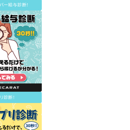
イバー給与診断！
リ診断！