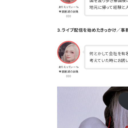
国を渡り歩き帰国後は
地元に帰って経験と
ありえってぃー🦄
💖琵琶湖の妖精
🧝🏽‍♀️
3.ライブ配信を始めたきっかけ／事
何とかして会社を有
考えていた時にお誘
ありえってぃー🦄
💖琵琶湖の妖精
🧝🏽‍♀️