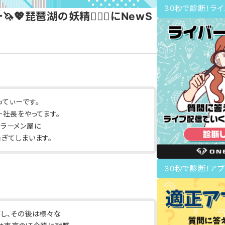
30秒で診断！ラ
💖琵琶湖の妖精🧝🏽‍♀️にNewS
てぃーです。
ー社長をやってます。
、ラーメン屋に
ぎてしまいます。
30秒で診断！アプ
ごし、その後は様々な