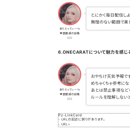
とにかく毎日配信しよ
無理のない範囲で楽
ありえってぃー🦄
💖琵琶湖の妖精
🧝🏽‍♀️
6.ONECARATについて魅力を感
おやちけ天気予報です
めちゃくちゃ参考にな
あとは禁止事項など
ありえってぃー🦄
💖琵琶湖の妖精
ルールを理解しない
🧝🏽‍♀️
Pz-LinkCard
- URLの記述に誤りがあります。
- URL=