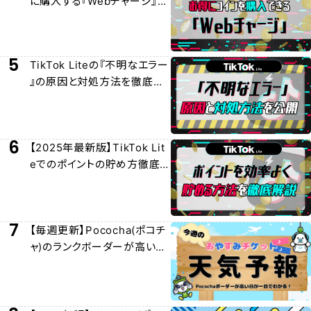
に購入する『Webチャージ』に
ついて徹底解説
5
TikTok Liteの『不明なエラー
』の原因と対処方法を徹底解
説
6
【2025年最新版】TikTok Lit
eでのポイントの貯め方徹底
解説
7
【毎週更新】Pococha(ポコチ
ャ)のランクボーダーが高い日
/おやチケおすすめ日を紹介！