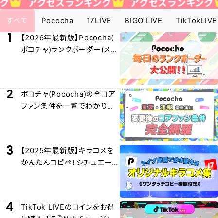
セスランキング
アクセスランキング
アクセ
すべて
Pococha
17LIVE
BIGO LIVE
TikTokLIVE
1
【2026年最新版】Pococha(
ポコチャ)ランクボーダー(メー
ター)早見表大公開！
2
ポコチャ(Pococha)の全コア
ファン条件を一覧でわかりや
すく解説！
3
【2025年最新版】キラコメを
かんたんコピペ！シチュエー
ション別キラコメ集！
4
TikTok LIVEのコインをお得