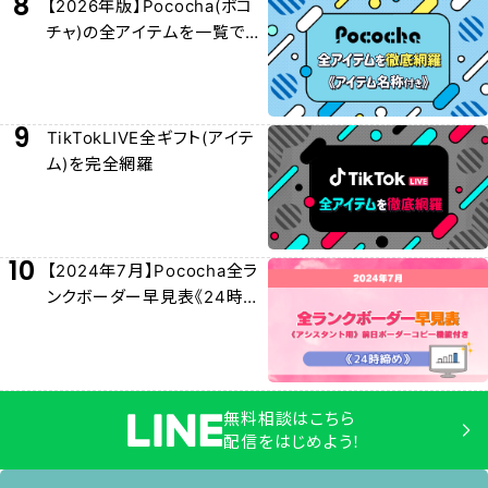
8
【2026年版】Pococha(ポコ
チャ)の全アイテムを一覧でわ
かりやすく紹介！
9
TikTokLIVE全ギフト(アイテ
ム)を完全網羅
10
【2024年7月】Pococha全ラ
ンクボーダー早見表《24時締
め》
無料相談はこちら
配信をはじめよう！