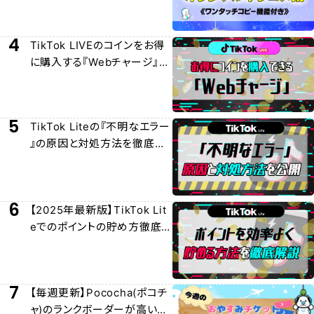
4
TikTok LIVEのコインをお得
に購入する『Webチャージ』に
ついて徹底解説
5
TikTok Liteの『不明なエラー
』の原因と対処方法を徹底解
説
6
【2025年最新版】TikTok Lit
eでのポイントの貯め方徹底
解説
7
【毎週更新】Pococha(ポコチ
ャ)のランクボーダーが高い日