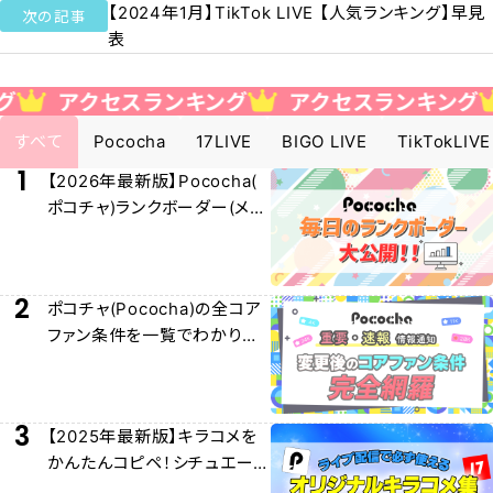
【2024年1月】TikTok LIVE 【人気ランキング】早見
次の記事
表
セスランキング
アクセスランキング
アクセ
すべて
Pococha
17LIVE
BIGO LIVE
TikTokLIVE
1
【2026年最新版】Pococha(
ポコチャ)ランクボーダー(メー
ター)早見表大公開！
2
ポコチャ(Pococha)の全コア
ファン条件を一覧でわかりや
すく解説！
3
【2025年最新版】キラコメを
かんたんコピペ！シチュエー
ション別キラコメ集！